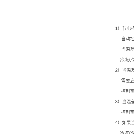
1）节电
自动控制
当温差≤
冷冻/冷
2）当温
需要启动
控制热
3）当温
控制热
4）如果
冷冻/冷