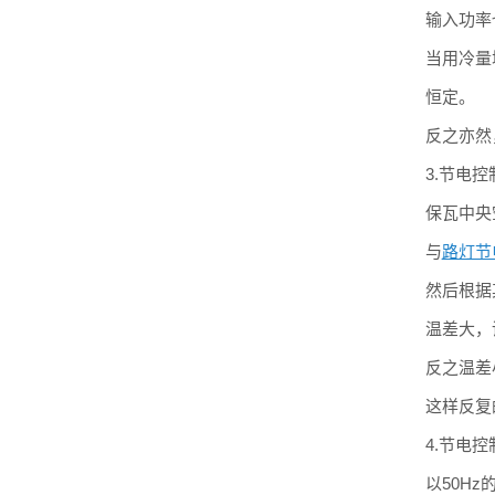
输入功率
当用冷量
恒定。
反之亦然
3.节电
保瓦中央
与
路灯节
然后根据
温差大，
反之温差
这样反复
4.节电
以50H