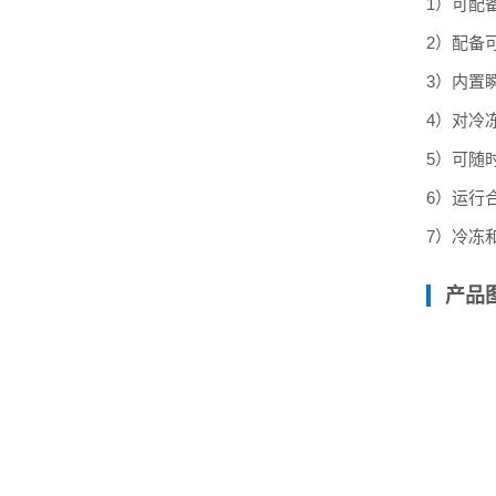
1）可配
2）配备
3）内置
4）对冷
5）可随
6）运行
7）冷冻
产品