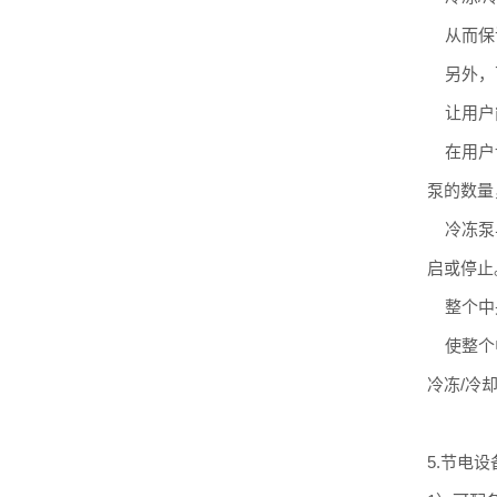
从而保证
另外，可
让用户能
在用户设
泵的数量
冷冻泵与
启或停止
整个中央
使整个中
冷冻/冷
5.节电