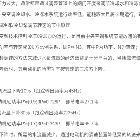
压力过大，通常都是通过调整管道上的阀门开度来调节冷却水和冷冻
中央空调冷却水、冷冻水系统运行效率低，能耗较大且属长期运行，
空调冷冻/冷却泵调节转速的节电原理
变频技术控制冷冻/冷却泵的运行，是目前中央空调系统节能改造的
功率与转速成3次方比例关系，即P∝N3，其中P为功率，N为转速
频调速的方法来减少水泵流量的经济效益是十分显著的，当所需流
降低时，其电动机的所需功率按转速的三次方下降。
泵流量下降10％（跟踪输出频率为45Hz）
功率P′=(0.9)3P=0.729P 即节电率27.1％
水泵流量下降30％（跟踪输出频率为35Hz）
功率P′=(0.7)3P=0.343P 即节电率65.7％
下降时，所需的水流量减少，通过电动机的调速装置降低泵的转速