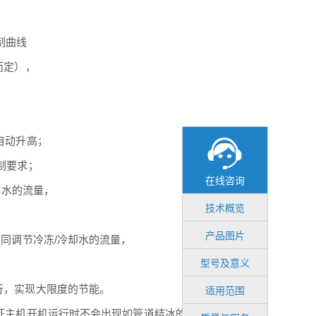
制曲线
而定），
自动升高；
制要求；
在线咨询
在线咨询
冻水的流量，
技术概览
产品图片
共同调节冷冻/冷却水的流量，
型号及意义
行，实现大限度的节能。
适用范围
证主机开机运行时不会出现如管道结冰的危险，