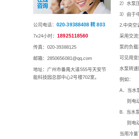
2）水泵
3）由于
公司电话：
020-39388408 转 803
2.中央
7x24小时：
18925118560
采用交流
泵的负载
传真：020-39388125
可见用变
邮箱：2850656081@qq.com
水泵转速
地址：广州市番禺大道555号天安节
能科技园总部中心2号楼702室。
例如：
A．当水
则电动机轴
B. 当
则电动机轴
当用冷量