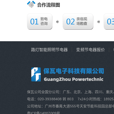
路灯智能照明节电器
变频节电器报价
保瓦公司全国分公司：广东、北京、上海、四川、重庆
电话：020-39388408 转 803 7x24小时热线：18925
公司地址：广州市番禺大道555号天安节能科技园总部中
粤ICP备14007009号