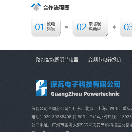
路灯智能照明节电器
变频节电器报价
保瓦公司全国分公司：广东、北京、上海、四川、重庆
电话：020-39388408 转 803 7x24小时热线：18925
公司地址：广州市番禺大道555号天安节能科技园总部中