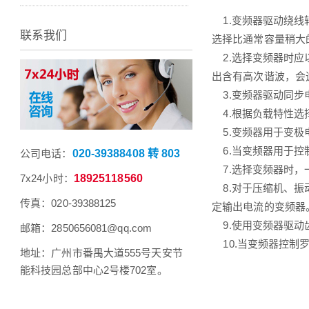
1.变频器驱动绕线
联系我们
选择比通常容量稍大
2.选择变频器时应
出含有高次谐波，会
3.变频器驱动同步
4.根据负载特性选
5.变频器用于变极
6.当变频器用于控
公司电话：
020-39388408 转 803
7.选择变频器时，
7x24小时：
18925118560
8.对于压缩机、振
传真：020-39388125
定输出电流的变频器
9.使用变频器驱动
邮箱：2850656081@qq.com
10.当变频器控制
地址：广州市番禺大道555号天安节
能科技园总部中心2号楼702室。