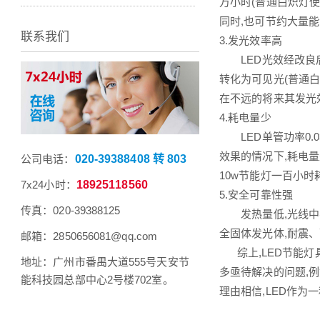
万小时(普通白炽灯使
同时,也可节约大量
联系我们
3.发光效率高
LED光效经改良后将
转化为可见光(普通白
在不远的将来其发光
4.耗电量少
LED单管功率0.03
效果的情况下,耗电量
公司电话：
020-39388408 转 803
10w节能灯一百小时
7x24小时：
18925118560
5.安全可靠性强
传真：020-39388125
发热量低,光线中不含
全固体发光体,耐震
邮箱：2850656081@qq.com
综上,LED节能灯
地址：广州市番禺大道555号天安节
多亟待解决的问题,例
能科技园总部中心2号楼702室。
理由相信,LED作为