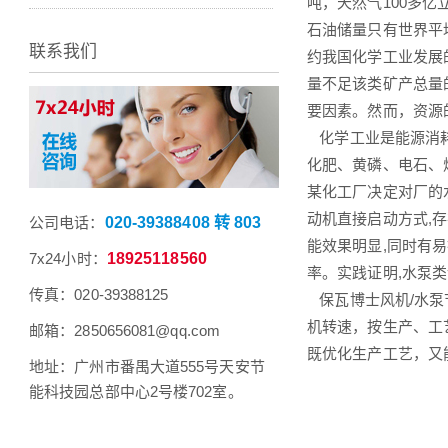
吨，天然气100多亿
石油储量只有世界平
联系我们
约我国化学工业发展
量不足该类矿产总量
要因素。然而，资源
化学工业是能源消耗
化肥、黄磷、电石
某化工厂决定对厂的
动机直接启动方式,
公司电话：
020-39388408 转 803
能效果明显,同时有
7x24小时：
18925118560
率。实践证明,水泵
传真：020-39388125
保瓦博士风机/水泵
机转速，按生产、工
邮箱：2850656081@qq.com
既优化生产工艺，又能
地址：广州市番禺大道555号天安节
能科技园总部中心2号楼702室。