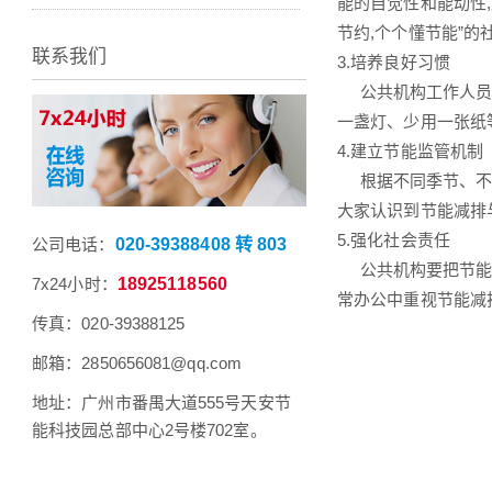
能的自觉性和能动性
节约,个个懂节能”的
联系我们
3.培养良好习惯
公共机构工作人员应
一盏灯、少用一张纸
4.建立节能监管机制
根据不同季节、不同
大家认识到节能减排
5.强化社会责任
公司电话：
020-39388408 转 803
公共机构要把节能工
7x24小时：
18925118560
常办公中重视节能减
传真：020-39388125
邮箱：2850656081@qq.com
地址：广州市番禺大道555号天安节
能科技园总部中心2号楼702室。