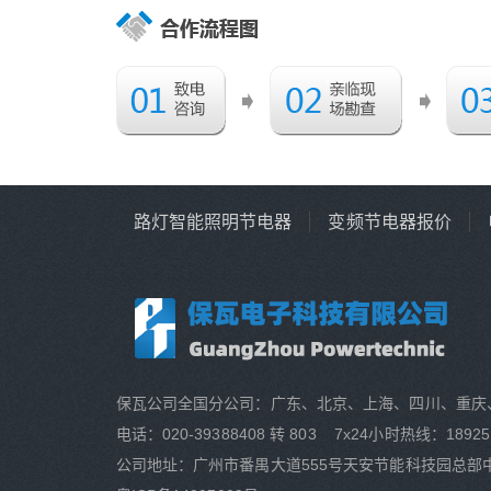
路灯智能照明节电器
变频节电器报价
保瓦公司全国分公司：广东、北京、上海、四川、重庆
电话：020-39388408 转 803 7x24小时热线：18925
公司地址：广州市番禺大道555号天安节能科技园总部中