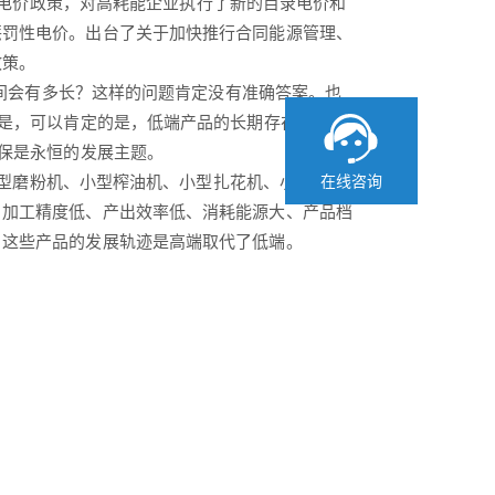
电价政策，对高耗能企业执行了新的目录电价和
惩罚性电价。出台了关于加快推行合同能源管理、
政策。
会有多长？这样的问题肯定没有准确答案。也
但是，可以肯定的是，低端产品的长期存在并不意
环保是永恒的发展主题。
型磨粉机、小型榨油机、小型扎花机、小型粉碎
在线咨询
。加工精度低、产出效率低、消耗能源大、产品档
，这些产品的发展轨迹是高端取代了低端。