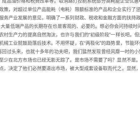
成品油价格和税费改革等。取消
路灯控制系统
部分高耗能企业优惠
政策，对超过单位产品能耗（电耗）限额标准的产品和企业实行了
服务产业发展的意见，明确了一系列财政、税收和金融方面的扶持
量低端产品的长期存在也是客观的、必要的。想必你会问持续时间
农村生产力的提高自然淘汰，也许与我们的“初级阶段”一样长吧。
机械工业就鼓励落后技术。不用怀疑，在“两极化”的趋势里，节能
过头来，也就十多年的功夫吧，我们猛然发现曾经风靡一时的小
至少在北方市场也已经无影无踪了。是市场不需要了吗？显然不是
点，决定了他们必然要退出市场，被大型成套设备取而代之。显然