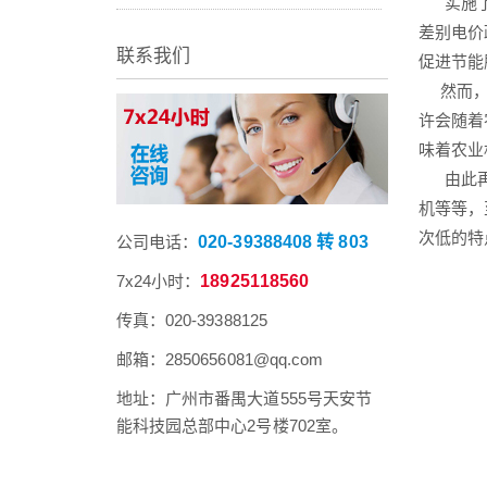
实施了
差别电价
联系我们
促进节能
然而，大
许会随着
味着农业
由此再回
机等等，
次低的特
公司电话：
020-39388408 转 803
7x24小时：
18925118560
传真：020-39388125
邮箱：2850656081@qq.com
地址：广州市番禺大道555号天安节
能科技园总部中心2号楼702室。