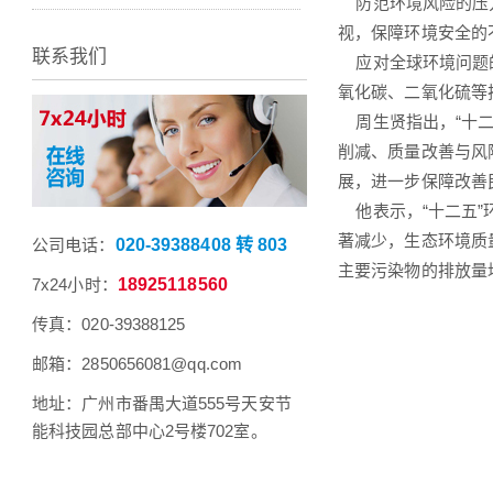
防范环境风险的压力
视，保障环境安全的
联系我们
应对全球环境问题的
氧化碳、二氧化硫等
周生贤指出，“十二
削减、质量改善与风
展，进一步保障改善
他表示，“十二五”
著减少，生态环境质
公司电话：
020-39388408 转 803
主要污染物的排放量
7x24小时：
18925118560
传真：020-39388125
邮箱：2850656081@qq.com
地址：广州市番禺大道555号天安节
能科技园总部中心2号楼702室。