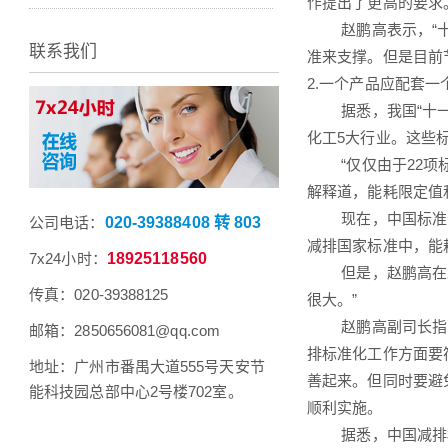
作提出了更高的要求
赵鹏高表示，“十二
联系我们
准来支撑。但是目前
2.一个产品应配套一
据悉，我国“十一五
化工5大行业。这些
“仅仅由于22项标
解释道，能耗限定值
现在，中国标准化
公司电话：
020-39388408 转 803
减排国家标准中，能
7x24小时：
18925118560
但是，赵鹏高在发言
传真：020-39388125
很大。”
赵鹏高副司长指出，
邮箱：2850656081@qq.com
排标准化工作方面要
地址：广州市番禺大道555号天安节
善起来。但同时要避
能科技园总部中心2号楼702室。
顺利实施。
据悉，中国减排标准