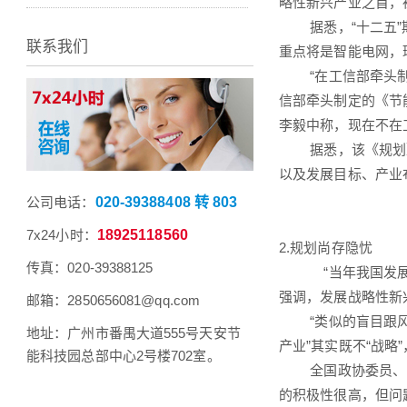
略性新兴产业之首，
据悉，“十二五”期
联系我们
重点将是智能电网，
“在工信部牵头制
信部牵头制定的《节能
李毅中称，现在不在
据悉，该《规划》
以及发展目标、产业
公司电话：
020-39388408 转 803
7x24小时：
18925118560
2.规划尚存隐忧
传真：020-39388125
“当年我国发展电视
强调，发展战略性
邮箱：2850656081@qq.com
“类似的盲目跟风现
地址：广州市番禺大道555号天安节
产业”其实既不“战略”
能科技园总部中心2号楼702室。
全国政协委员、国
的积极性很高，但问