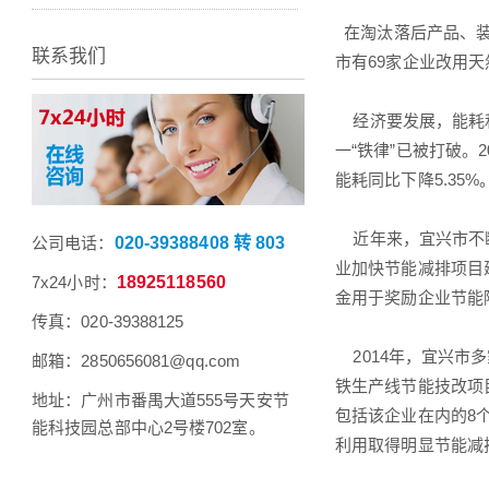
在淘汰落后产品、装
联系我们
市有69家企业改用
经济要发展，能耗和
一“铁律”已被打破。
能耗同比下降5.35
近年来，宜兴市不断
公司电话：
020-39388408 转 803
业加快节能减排项目
7x24小时：
18925118560
金用于奖励企业节能
传真：020-39388125
2014年，宜兴市
邮箱：2850656081@qq.com
铁生产线节能技改项
地址：广州市番禺大道555号天安节
包括该企业在内的8
能科技园总部中心2号楼702室。
利用取得明显节能减排