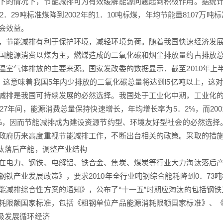
下的情况下，节能减排可为有效缓解能源问题起到积极作用。据统
年的2．29吨标准煤降到2002年的1．10吨标煤，年均节能量8107
会效益。
能减排有利于保护环境，减轻环境负荷。随着我国快速经济发展
国能源消费以煤为主，燃煤造成的二氧化碳和烟尘排放量约占排放总
温室气体排放的主要来源。国家发改委的数据显示．截至2010年上半
%，这意味着我国5年内少排放的二氧化碳总量将达到l5亿吨以上，这
是我国可持续发展的必然选择。我国处于工业化中期，工业化的重
年的27年间，能源消费总量保持快速增长，年均增长率为5．2%，而20
2%，因而节能减排成为建设资源节约型、环境友好型社会的必然选择
府历来高度重视节能减排工作，不断出台相关的政策。采取的措施
汰落后产能，调整产业结构
力、钢铁、电解铝、铁合金、焦炭、煤炭等行业大力淘汰落后产能
钢铁产业发展政策》，要求2010年全行业吨钢综合能耗降到0．73吨标
能减排综合性方案的通知》，公布了“十一五”时期应淘汰的包括钢铁
耗限额国家标准，包括《粗钢单位产品能源消耗限额国家标准》、
极发展循环经济