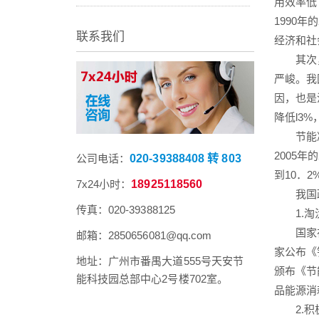
用效率低
1990
联系我们
经济和社
其次，节
严峻。我
因，也是
降低l3
节能减排
2005
公司电话：
020-39388408 转 803
到10．
7x24小时：
18925118560
我国政
传真：020-39388125
1.淘
国家在电
邮箱：2850656081@qq.com
家公布《
地址：广州市番禺大道555号天安节
颁布《节
能科技园总部中心2号楼702室。
品能源消
2.积