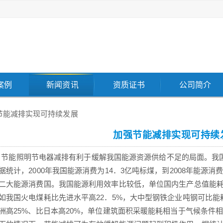
案例
新闻资讯
资质证书
公司简介
节能减排实现可持续发展
加强节能减排实现可持续
节能
照明节电器
减排有利于缓解我国能源资源供给不足的局面。我
据统计，2000年我国能源消费为14．3亿吨标煤，到2008年能源
二大能源消费国。我国能源利用效率比较低，单位国内生产总值能
如我国火电煤耗比先进水平高22．5%，大中型钢铁企业吨钢可比能耗
洲高25%、比日本高20%，单位建筑面积采暖能耗相当于气候条件