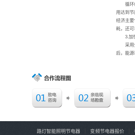
循环经济
用达到节
经济主要
耗，还可
3.加
采用先进
后，能源
路灯智能照明节电器
变频节电器报价