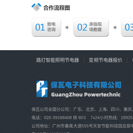
路灯智能照明节电器
变频节电器报价
保瓦公司全国分公司：广东、北京、上海、四川、重庆
电话：020-39388408 转 803 7x24小时热线：18925
公司地址：广州市番禺大道555号天安节能科技园总部中