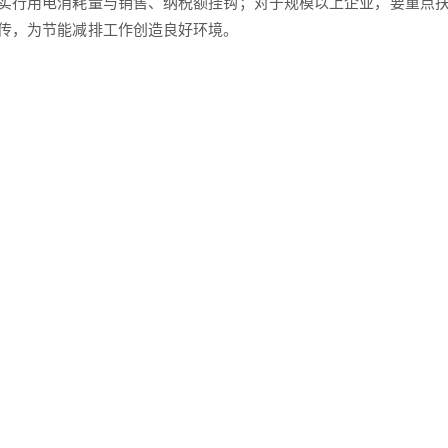
实行用电消耗量与销售、纳税额挂钩；对于规模以上企业，要重点
传，为节能减排工作创造良好环境。