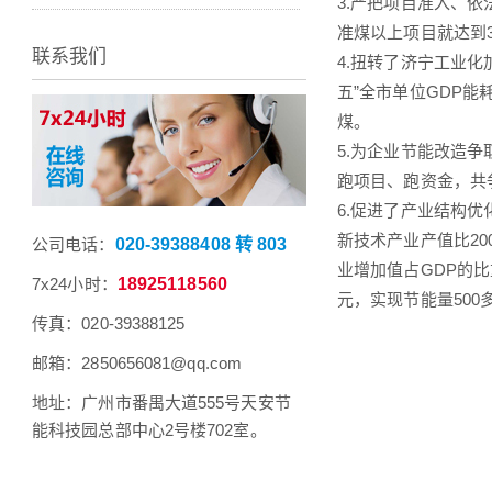
3.严把项目准入、依
准煤以上项目就达到
联系我们
4.扭转了济宁工业
五”全市单位GDP能耗
煤。
5.为企业节能改造
跑项目、跑资金，共争
6.促进了产业结构
新技术产业产值比20
公司电话：
020-39388408 转 803
业增加值占GDP的比
7x24小时：
18925118560
元，实现节能量500
传真：020-39388125
邮箱：2850656081@qq.com
地址：广州市番禺大道555号天安节
能科技园总部中心2号楼702室。