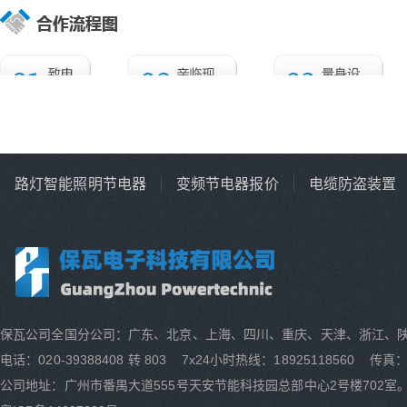
路灯智能照明节电器
变频节电器报价
电缆防盗装置
保瓦公司全国分公司：广东、北京、上海、四川、重庆、天津、浙江、
电话：020-39388408 转 803 7x24小时热线：18925118560 传真：0
公司地址：广州市番禺大道555号天安节能科技园总部中心2号楼702室