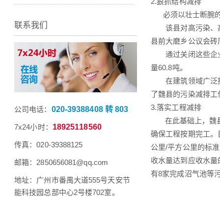
2.狠抓结构减排
必须以壮士断腕的
联系我们
该县对高污染、高能
县前大磨乡公议会砖
通过关闭这些企业，共
量60.8吨。
在建筑领域广泛推广
了魏县的污染减排工
3.落实工程减排
公司电话：
020-39388408 转 803
在此基础上，魏县一
7x24小时：
18925118560
确保工程按期完工。
传真：020-39388125
公里/平方公里的标
收水量达到应收水量
邮箱：2850656081@qq.com
有8家完成沼气池等
地址：广州市番禺大道555号天安节
能科技园总部中心2号楼702室。