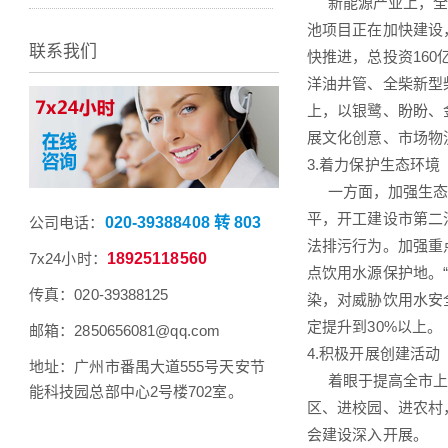
新能源产业上，全市
池项目正在加快建设
联系我们
快推进，总投资16
洋油井管、全柴新型
上，以银鹭、盼盼、
展文化创意、市场物
3.着力保护生态环境
一方面，加强生态环
平，开工建设市第二
公司电话：
020-39388408 转 803
法排污行为。加强重
7x24小时：
18925118560
点饮用水源保护地。
传真：020-39388125
染，对威胁饮用水安
定提升到30%以上。
邮箱：2850656081@qq.com
4.积极开展创建活动
地址：广州市番禺大道555号天安节
着眼于提高全市上下
能科技园总部中心2号楼702室。
区、进校园、进农村
会建设深入开展。