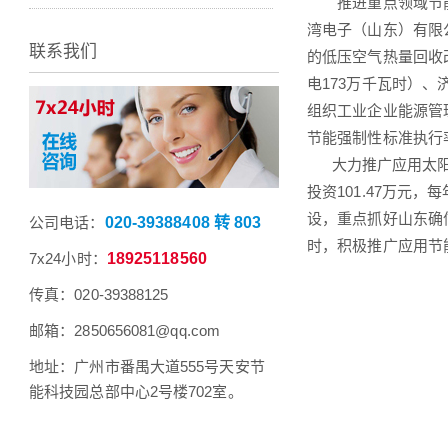
推进重点领域节能
湾电子（山东）有限公
联系我们
的低压空气热量回收
电173万千瓦时）、
组织工业企业能源管
节能强制性标准执行
大力推广应用太阳能
投资101.47万元
设，重点抓好山东确
公司电话：
020-39388408 转 803
时，积极推广应用节
7x24小时：
18925118560
传真：020-39388125
邮箱：2850656081@qq.com
地址：广州市番禺大道555号天安节
能科技园总部中心2号楼702室。