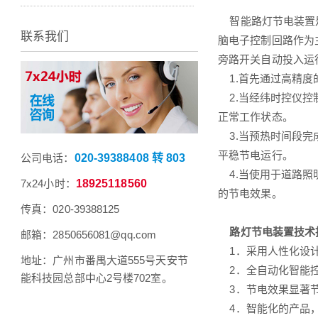
智能路灯节电装置是
联系我们
脑电子控制回路作为
旁路开关自动投入运
1.首先通过高精度
2.当经纬时控仪控
正常工作状态。
3.当预热时间段完
平稳节电运行。
公司电话：
020-39388408 转 803
4.当使用于道路照
7x24小时：
18925118560
的节电效果。
传真：020-39388125
路灯节电装置技术
邮箱：2850656081@qq.com
1．采用人性化设计
地址：广州市番禺大道555号天安节
2．全自动化智能控
能科技园总部中心2号楼702室。
3．节电效果显著节电
4．智能化的产品，