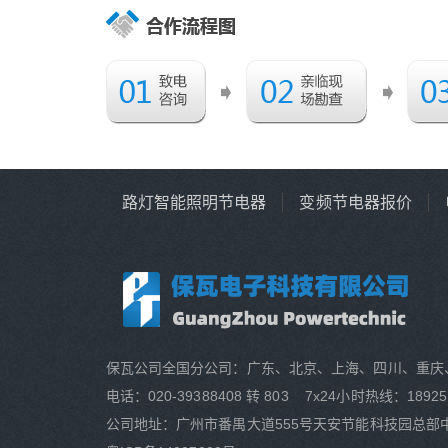
路灯智能照明节电器
变频节电器报价
保瓦公司全国分公司：广东、北京、上海、四川、重庆
电话：020-39388408 转 803 7x24小时热线：18925
公司地址：广州市番禺大道555号天安节能科技园总部中