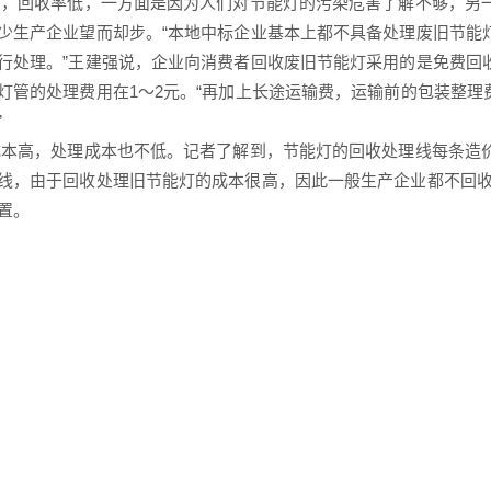
回收率低，一方面是因为人们对节能灯的污染危害了解不够，另一
少生产企业望而却步。“本地中标企业基本上都不具备处理废旧节能
行处理。”王建强说，企业向消费者回收废旧节能灯采用的是免费回
灯管的处理费用在1～2元。“再加上长途运输费，运输前的包装整
”
高，处理成本也不低。记者了解到，节能灯的回收处理线每条造价约
线，由于回收处理旧节能灯的成本很高，因此一般生产企业都不回收
置。