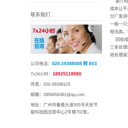
据介绍，
成本让不
联系我们
分厂家进
一般一只
相当高。
回收成本
三条处理
收处理装
公司电话：
020-39388408 转 803
7x24小时：
18925118560
传真：020-39388125
邮箱：2850656081@qq.com
地址：广州市番禺大道555号天安节
能科技园总部中心2号楼702室。