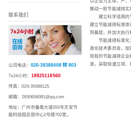
以企业为主体，产、
推动一批节能减排实
联系我们
建立科学适用的节
建立节能减排标准体
到基层，并加大执行
节能减排标准化工
准化技术委员会，加
现有的节能减排企业
准，采取快速立项、
公司电话：
020-39388408 转 803
7x24小时：
18925118560
传真：020-39388125
邮箱：2850656081@qq.com
地址：广州市番禺大道555号天安节
能科技园总部中心2号楼702室。